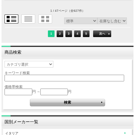
1 / 47ページ
（全927件）
1
2
3
4
5
次へ
商品検索
キーワード検索
価格帯検索
円 ～
円
国別メーカー一覧
イタリア