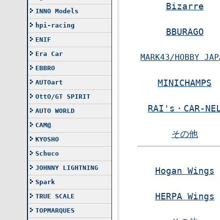
Bizarre
INNO Models
hpi-racing
BBURAGO
ENIF
Era Car
MARK43/HOBBY JAP
EBBRO
MINICHAMPS
AUTOart
OttO/GT SPIRIT
RAI's・CAR-NE
AUTO WORLD
CAM@
その他
KYOSHO
Schuco
JOHNNY LIGHTNING
Hogan Wings
Spark
HERPA Wings
TRUE SCALE
TOPMARQUES