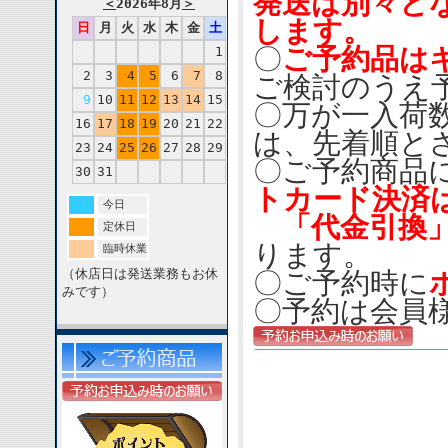
発送は別々と
＜
2026年8月
＞
します。
日
月
火
水
木
金
土
〇
ご予約品は
1
2
3
4
5
6
7
8
ご検討のうえ
9
10
11
12
13
14
15
〇万が一入荷
16
17
18
19
20
21
22
は、先着順と
23
24
25
26
27
28
29
〇ご予約商品
30
31
トカード決済
今日
「代金引換
定休日
ります。
臨時休業
（休店日は発送業務もお休
〇ご予約時に
みです）
〇予約は会員