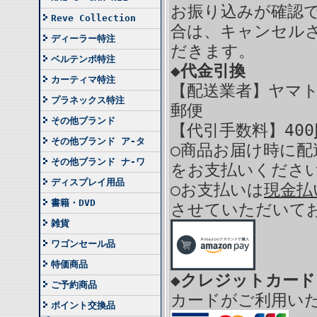
お振り込みが確認
Reve Collection
合は、キャンセル
ディーラー特注
だきます。
ベルテンポ特注
◆代金引換
カーティマ特注
【配送業者】ヤマト
プラネックス特注
郵便
その他ブランド
【代引手数料】400
その他ブランド ア-タ
○商品お届け時に配
その他ブランド ナ-ワ
をお支払いくださ
ディスプレイ用品
○お支払いは
現金払
書籍・DVD
させていただいて
雑貨
ワゴンセール品
特価商品
◆クレジットカー
ご予約商品
カードがご利用い
ポイント交換品