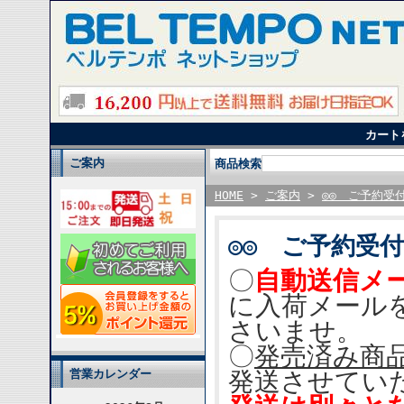
カート
ご案内
商品検索
HOME
>
ご案内
>
◎◎ ご予約受
◎◎ ご予約受付
〇
自動送信メ
に入荷メール
さいませ。
〇
発売済み商
発送させてい
営業カレンダー