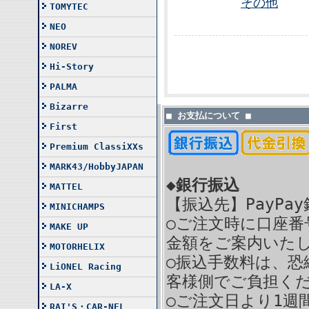
その他
TOMYTEC
NEO
NOREV
Hi-Story
PALMA
Bizarre
■ お支払について ■
First
Premium ClassiXXs
MARK43/HobbyJAPAN
◆銀行振込
MATTEL
【振込先】PayPa
MINICHAMPS
○ご注文時に口座番
MAKE UP
金額をご案内いた
MOTORHELIX
○振込手数料は、恐
LiONEL Racing
客様側でご負担く
LA-X
○ご注文日より1週
RAI'S・CAR-NEL