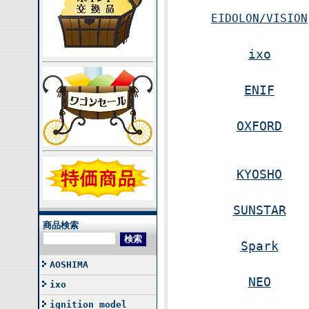
EIDOLON/VISION
ixo
ENIF
OXFORD
KYOSHO
SUNSTAR
商品検索
Spark
AOSHIMA
NEO
ixo
ignition model