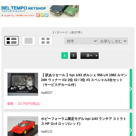
1 / 2ページ
（全27件）
1
2
次へ
【 訳ありセール 】hpi 1/43 ポルシェ 956 LH 1982 ルマン
24H ウィナー #1/ 2位 #2 / 3位 #3 スペシャル3台セット
（サービスデカール付）
hpi8037
価格： 23,760円(税込)
ホビーフォーラム限定モデル hpi 1/43 ランチア ストラト
ス HF Gr.4 ロッソ(レッド)
hpi8131