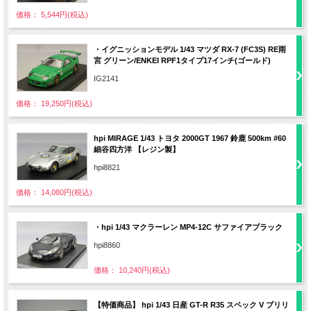
価格： 5,544円(税込)
・イグニッションモデル 1/43 マツダ RX-7 (FC3S) RE雨
宮 グリーン/ENKEI RPF1タイプ17インチ(ゴールド)
IG2141
価格： 19,250円(税込)
hpi MIRAGE 1/43 トヨタ 2000GT 1967 鈴鹿 500km #60
細谷四方洋 【レジン製】
hpi8821
価格： 14,080円(税込)
・hpi 1/43 マクラーレン MP4-12C サファイアブラック
hpi8860
価格： 10,240円(税込)
【特価商品】 hpi 1/43 日産 GT-R R35 スペック V ブリリ