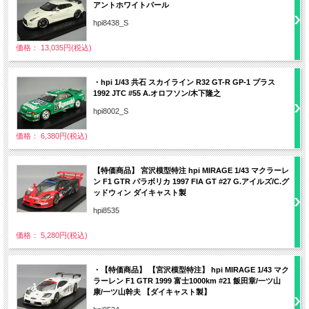
アントホワイトパール
hpi8438_S
価格： 13,035円(税込)
・hpi 1/43 共石 スカイライン R32 GT-R GP-1 プラス
1992 JTC #55 A.オロフソン/木下隆之
hpi8002_S
価格： 6,380円(税込)
【特価商品】 宮沢模型特注 hpi MIRAGE 1/43 マクラーレ
ン F1 GTR パラボリカ 1997 FIA GT #27 G.アイルズ/C.グ
ッドウィン ダイキャスト製
hpi8535
価格： 5,280円(税込)
・【特価商品】 【宮沢模型特注】 hpi MIRAGE 1/43 マク
ラーレン F1 GTR 1999 富士1000km #21 飯田章/一ツ山
康/一ツ山幹夫 【ダイキャスト製】