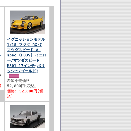
イグニッションモデル
1/18 マツダ RX-7
マツダスピード A-
ン
spec (FD3S) イエロ
メ
ー/マツダスピード
MS01 17インチ(ポリ
ッシュ/ゴールド)
0
希望小売価格:
)
52,800円(税込)
価格:
52,800円
(税
込)