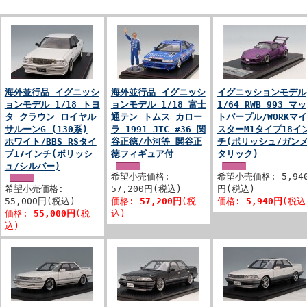
海外並行品 イグニッシ
海外並行品 イグニッシ
イグニッションモデル
ョンモデル 1/18 トヨ
ョンモデル 1/18 富士
1/64 RWB 993 マッ
タ クラウン ロイヤル
通テン トムス カロー
トパープル/WORKマイ
サルーンG (130系)
ラ 1991 JTC #36 関
スターM1タイプ18イ
ホワイト/BBS RSタイ
谷正徳/小河等 関谷正
チ(ポリッシュ/ガン
プ17インチ(ポリッシ
徳フィギュア付
タリック)
ュ/シルバー)
希望小売価格:
希望小売価格: 5,94
希望小売価格:
57,200円(税込)
円(税込)
55,000円(税込)
価格:
57,200円
(税
価格:
5,940円
(税込
価格:
55,000円
(税
込)
込)