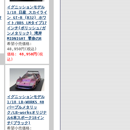
イグニッションモデル
1/18 日産 スカイライ
オ
ン GT-R (R32) ホワ
イト/BBS LMタイプ17
インチ(ポリッシュ/ガ
ンメタリック) 湾岸
MIDNIGHT 零奈のR
希望小売価格:
48,950円(税込)
価格:
48,950円
(税
込)
イグニッションモデル
1/18 LB-WORKS 40
パープルメタリッ
ク/LB-worksオリジナ
ル6本スポーク18イン
チ(ブラック)
希望小売価格: