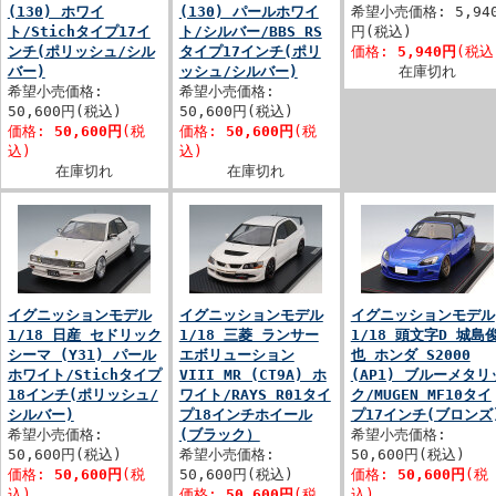
(130) ホワイ
(130) パールホワイ
希望小売価格: 5,94
ト/Stichタイプ17イ
ト/シルバー/BBS RS
円(税込)
ンチ(ポリッシュ/シル
タイプ17インチ(ポリ
価格:
5,940円
(税込
バー)
ッシュ/シルバー)
在庫切れ
希望小売価格:
希望小売価格:
50,600円(税込)
50,600円(税込)
価格:
50,600円
(税
価格:
50,600円
(税
込)
込)
在庫切れ
在庫切れ
イグニッションモデル
イグニッションモデル
イグニッションモデル
1/18 日産 セドリック
1/18 三菱 ランサー
1/18 頭文字D 城島
シーマ (Y31) パール
エボリューション
也 ホンダ S2000
ホワイト/Stichタイプ
VIII MR (CT9A) ホ
(AP1) ブルーメタリ
18インチ(ポリッシュ/
ワイト/RAYS R01タイ
ク/MUGEN MF10タイ
シルバー)
プ18インチホイール
プ17インチ(ブロンズ
希望小売価格:
(ブラック）
希望小売価格:
50,600円(税込)
希望小売価格:
50,600円(税込)
価格:
50,600円
(税
50,600円(税込)
価格:
50,600円
(税
込)
価格:
50,600円
(税
込)