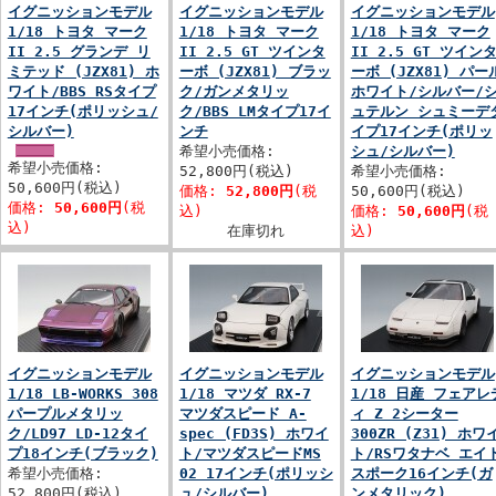
イグニッションモデル
イグニッションモデル
イグニッションモデル
1/18 トヨタ マーク
1/18 トヨタ マーク
1/18 トヨタ マーク
II 2.5 グランデ リ
II 2.5 GT ツインタ
II 2.5 GT ツイン
ミテッド (JZX81) ホ
ーボ (JZX81) ブラッ
ーボ (JZX81) パー
ワイト/BBS RSタイプ
ク/ガンメタリッ
ホワイト/シルバー/
17インチ(ポリッシュ/
ク/BBS LMタイプ17イ
ュテルン シュミーデ
シルバー)
ンチ
イプ17インチ(ポリッ
希望小売価格:
シュ/シルバー)
希望小売価格:
52,800円(税込)
希望小売価格:
50,600円(税込)
価格:
52,800円
(税
50,600円(税込)
価格:
50,600円
(税
込)
価格:
50,600円
(税
込)
在庫切れ
込)
イグニッションモデル
イグニッションモデル
イグニッションモデル
1/18 LB-WORKS 308
1/18 マツダ RX-7
1/18 日産 フェアレ
パープルメタリッ
マツダスピード A-
ィ Z 2シーター
ク/LD97 LD-12タイ
spec (FD3S) ホワイ
300ZR (Z31) ホワ
プ18インチ(ブラック)
ト/マツダスピードMS
ト/RSワタナベ エイ
希望小売価格:
02 17インチ(ポリッシ
スポーク16インチ(ガ
52,800円(税込)
ュ/シルバー)
ンメタリック)