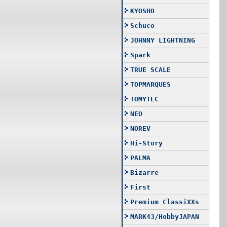
KYOSHO
Schuco
JOHNNY LIGHTNING
Spark
TRUE SCALE
TOPMARQUES
TOMYTEC
NEO
NOREV
Hi-Story
PALMA
Bizarre
First
Premium ClassiXXs
MARK43/HobbyJAPAN