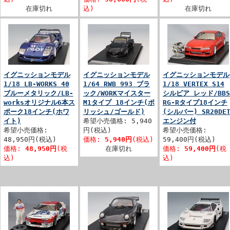
在庫切れ
込)
在庫切れ
イグニッションモデル
イグニッションモデル
イグニッションモデル
1/18 LB-WORKS 40
1/64 RWB 993 ブラ
1/18 VERTEX S14
ブルーメタリック/LB-
ック/WORKマイスター
シルビア レッド/BBS
worksオリジナル6本ス
M1タイプ 18インチ(ポ
RG-Rタイプ18インチ
ポーク18インチ(ホワ
リッシュ/ゴールド)
(シルバー) SR20DE
イト)
希望小売価格: 5,940
エンジン付
希望小売価格:
円(税込)
希望小売価格:
48,950円(税込)
価格:
5,940円
(税込)
59,400円(税込)
価格:
48,950円
(税
在庫切れ
価格:
59,400円
(税
込)
込)