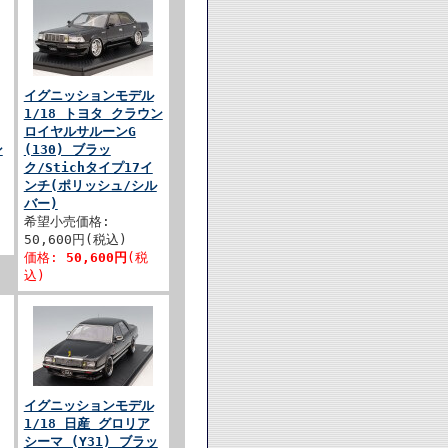
イグニッションモデル
1/18 トヨタ クラウン
ロイヤルサルーンG
ン
(130) ブラッ
ク/Stichタイプ17イ
ンチ(ポリッシュ/シル
バー)
希望小売価格:
50,600円(税込)
価格:
50,600円
(税
込)
イグニッションモデル
1/18 日産 グロリア
シーマ (Y31) ブラッ