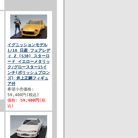
イグニッションモデル
1/18 日産 フェアレデ
ィ Z (S30) スターロ
ード イエローメタリッ
T
ク/グロースター15イ
ンチ(ポリッシュブロン
ズ) 井上正嗣フィギュ
ア付
希望小売価格:
59,400円(税込)
価格:
59,400円
(税
込)