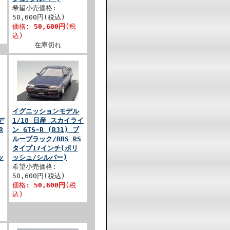
希望小売価格:
50,600円(税込)
価格:
50,600円
(税
込)
在庫切れ
イグニッションモデル
デ
1/18 日産 スカイライ
R
ン GTS-R (R31) ブ
S
ルーブラック/BBS RS
タイプ17インチ(ポリ
ッ
ッシュ/シルバー)
希望小売価格:
50,600円(税込)
価格:
50,600円
(税
込)