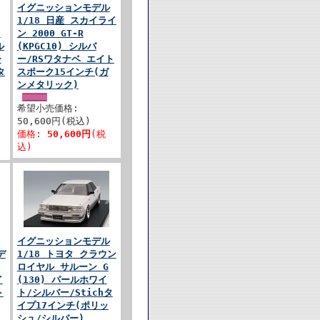
イグニッションモデル
1/18 日産 スカイライ
タ
ン 2000 GT-R
ル
(KPGC10) シルバ
シ
ー/RSワタナベ エイト
タ
スポーク15インチ(ガ
ンメタリック)
希望小売価格:
50,600円(税込)
価格:
50,600円
(税
込)
イグニッションモデル
デ
1/18 トヨタ クラウン
ロイヤル サルーン G
イ
(130) パールホワイ
ト
ト/シルバー/Stichタ
イプ17インチ(ポリッ
シュ/シルバー)