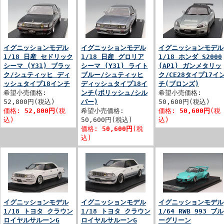
イグニッションモデル
イグニッションモデル
イグニッションモデル
1/18 日産 セドリック
1/18 日産 グロリア
1/18 ホンダ S2000
シーマ (Y31) ブラッ
シーマ (Y31) ライト
(AP1) ガンメタリッ
ク/シュティッヒ ディ
ブルー/シュティッヒ
ク/CE28タイプ17イ
ッシュタイプ18インチ
ディッシュタイプ18イ
チ(ブロンズ)
希望小売価格:
ンチ(ポリッシュ/シル
希望小売価格:
52,800円(税込)
バー)
50,600円(税込)
価格:
52,800円
(税
希望小売価格:
価格:
50,600円
(税
込)
50,600円(税込)
込)
価格:
50,600円
(税
込)
イグニッションモデル
イグニッションモデル
イグニッションモデル
1/18 トヨタ クラウン
1/18 トヨタ クラウン
1/64 RWB 993 ブル
ロイヤルサルーンG
ロイヤルサルーンG
ーグリーン