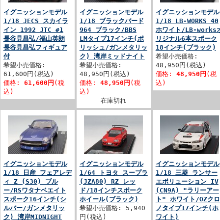
イグニッションモデル
イグニッションモデル
イグニッションモデル
1/18 JECS スカイラ
1/18 ブラックバード
1/18 LB-WORKS 40
イン 1992 JTC #1
964 ブラック/BBS
ホワイト/LB-works
長谷見昌弘/福山英朗
LMタイプ17インチ(ポ
リジナル6本スポーク
長谷見昌弘フィギュア
リッシュ/ガンメタリッ
18インチ(ブラック)
付
ク) 湾岸ミッドナイト
希望小売価格:
希望小売価格:
希望小売価格:
48,950円(税込)
61,600円(税込)
48,950円(税込)
価格:
48,950円
(税
価格:
61,600円
(税
価格:
48,950円
(税
込)
込)
込)
在庫切れ
イグニッションモデル
イグニッションモデル
イグニッションモデル
1/18 日産 フェアレデ
1/64 トヨタ スープラ
1/18 三菱 ランサー
ィ Z (S30) ブル
(JZA80) RZ レッ
エボリューション IV
ー/RSワタナベエイト
ド/18インチスポーク
(CN9A) "ラリーアー
スポーク16インチ(シ
ホイール(ブラック)
ト" ホワイト/OZクロ
ルバー/ガンメタリッ
希望小売価格: 5,940
ノタイプ17インチ(ホ
ク) 湾岸MIDNIGHT
円(税込)
ワイト)