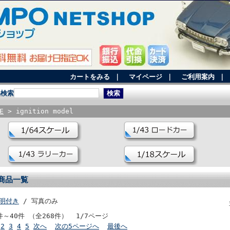
カートをみる
｜
マイページ
｜
ご利用案内
｜
品検索
E
> ignition model
商品一覧
明付き
/ 写真のみ
件～40件 （全268件） 1/7ページ
2
3
4
5
次へ
次の5ページへ
最後へ