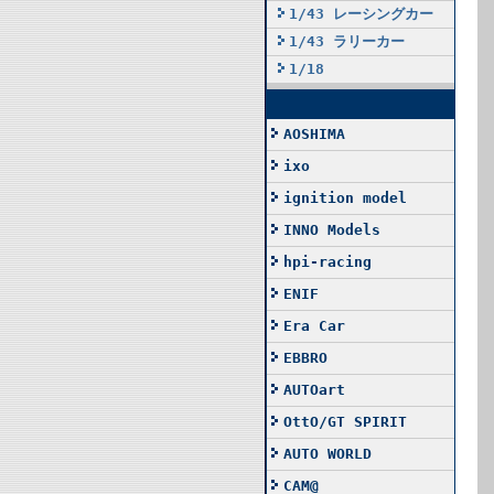
1/43 レーシングカー
1/43 ラリーカー
1/18
AOSHIMA
ixo
ignition model
INNO Models
hpi-racing
ENIF
Era Car
EBBRO
AUTOart
OttO/GT SPIRIT
AUTO WORLD
CAM@