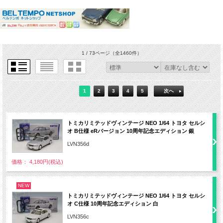
1 / 73ページ
（全1460件）
1
2
3
4
5
次へ
トミカリミテッドヴィンテージ NEO 1/64 トヨタ セルシ
オ B仕様 eRバージョン 10周年記念エディション 銀
LVN356d
価格： 4,180円(税込)
NEW
トミカリミテッドヴィンテージ NEO 1/64 トヨタ セルシ
オ C仕様 10周年記念エディション 白
LVN356c