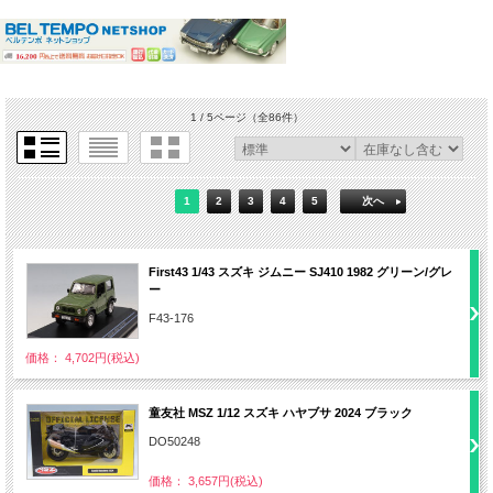
1 / 5ページ
（全86件）
1
2
3
4
5
次へ
First43 1/43 スズキ ジムニー SJ410 1982 グリーン/グレ
ー
F43-176
価格： 4,702円(税込)
童友社 MSZ 1/12 スズキ ハヤブサ 2024 ブラック
DO50248
価格： 3,657円(税込)