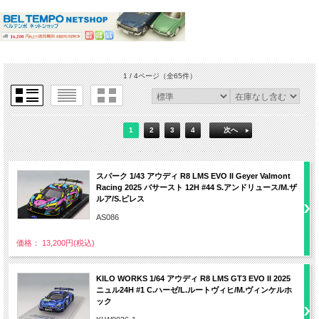
1 / 4ページ
（全65件）
1
2
3
4
次へ
スパーク 1/43 アウディ R8 LMS EVO II Geyer Valmont
Racing 2025 バサースト 12H #44 S.アンドリュース/M.ザ
ルア/S.ピレス
AS086
価格： 13,200円(税込)
KILO WORKS 1/64 アウディ R8 LMS GT3 EVO II 2025
ニュル24H #1 C.ハーゼ/L.ルートヴィヒ/M.ヴィンケルホ
ック