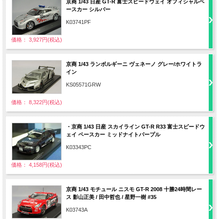
京商 1/43 日産 GT-R 富士スピードウェイ オフィシャルペ
ースカー シルバー
K03741PF
価格： 3,927円(税込)
京商 1/43 ランボルギーニ ヴェネーノ グレー/ホワイトラ
イン
KS05571GRW
価格： 8,322円(税込)
・京商 1/43 日産 スカイライン GT-R R33 富士スピードウ
ェイ ペースカー ミッドナイトパープル
K03343PC
価格： 4,158円(税込)
京商 1/43 モチュール ニスモ GT-R 2008 十勝24時間レー
ス 影山正美 / 田中哲也 / 星野一樹 #35
K03743A