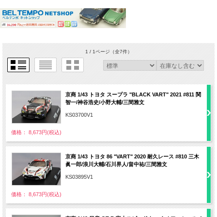
1 / 1ページ
（全7件）
京商 1/43 トヨタ スープラ "BLACK VART" 2021 #811 関
智一/神谷浩史/小野大輔/三間雅文
KS03700V1
価格： 8,673円(税込)
京商 1/43 トヨタ 86 "VART" 2020 耐久レース #810 三木
眞一郎/浪川大輔/石川界人/畠中祐/三間雅文
KS03895V1
価格： 8,673円(税込)