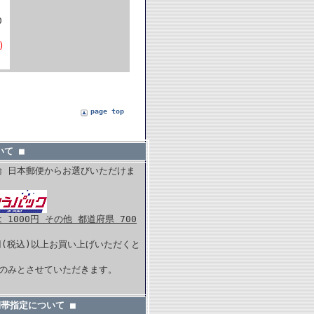
0
)
page top
て ■
輸 日本郵便からお選びいただけま
1000円 その他 都道府県 700
0円(税込)以上お買い上げいただくと
。
内のみとさせていただきます。
間帯指定について ■