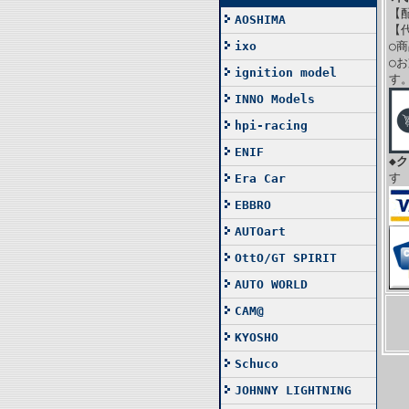
【
AOSHIMA
【
ixo
○
○
ignition model
す
INNO Models
hpi-racing
ENIF
◆
す
Era Car
EBBRO
AUTOart
OttO/GT SPIRIT
AUTO WORLD
CAM@
KYOSHO
Schuco
JOHNNY LIGHTNING