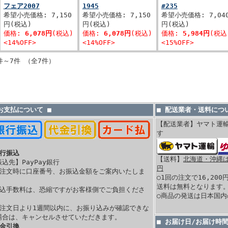
フェア2007
1945
#235
希望小売価格: 7,150
希望小売価格: 7,150
希望小売価格: 7,04
円(税込)
円(税込)
円(税込)
価格:
6,078円
(税込)
価格:
6,078円
(税込)
価格:
5,984円
(税込
<14%OFF>
<14%OFF>
<15%OFF>
件～7件 （全7件）
 お支払について ■
■ 配送業者・送料につい
【配送業者】ヤマト運
す
銀行振込
【送料】
北海道・沖縄は 
振込先】PayPay銀行
円
ご注文時に口座番号、お振込金額をご案内いたしま
○1回の注文で16,20
。
送料は無料となります
振込手数料は、恐縮ですがお客様側でご負担くださ
○商品の発送は日本国
。
ご注文日より1週間以内に、お振り込みが確認できな
場合は、キャンセルさせていただきます。
■ お届け日/お届け時
代金引換