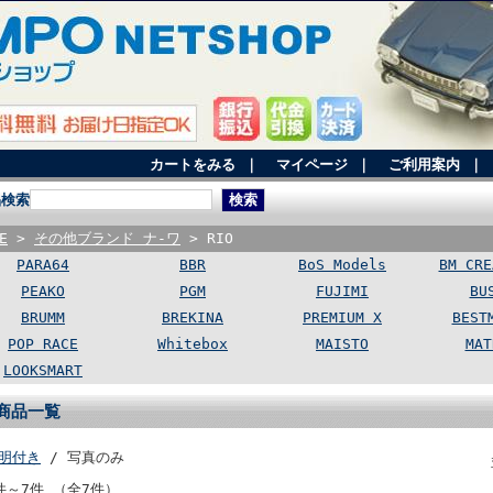
カートをみる
｜
マイページ
｜
ご利用案内
｜
品検索
E
>
その他ブランド ナ-ワ
> RIO
PARA64
BBR
BoS Models
BM CRE
PEAKO
PGM
FUJIMI
BU
BRUMM
BREKINA
PREMIUM X
BEST
POP RACE
Whitebox
MAISTO
MAT
LOOKSMART
商品一覧
明付き
/ 写真のみ
件～7件 （全7件）