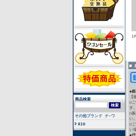
1
■
◆
【
商品検索
○
す
○
その他ブランド ナ-ワ
い
RIO
○
い
◆