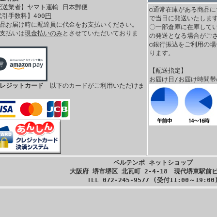
配送業者】ヤマト運輸 日本郵便
○通常在庫がある商品に
代引手数料】400
円
で当日に発送いたします
商品お届け時に配達員に代金をお支払いください。
〇一部倉庫に在庫して
お支払いは
現金払いのみ
とさせていただいておりま
の発送となる場合がご
。
○銀行振込をご利用の
ります。
【配送指定】
お届け日/お届け時間
クレジットカード
以下のカードがご利用いただけま
ベルテンポ ネットショップ
大阪府 堺市堺区 北瓦町 2-4-18 現代堺東駅前ビ
TEL 072-245-9577 (受付11:00～19:00