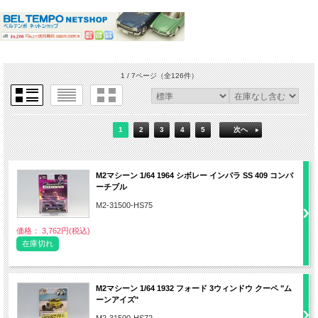
1 / 7ページ
（全126件）
1
2
3
4
5
次へ
M2マシーン 1/64 1964 シボレー インパラ SS 409 コンバ
ーチブル
M2-31500-HS75
価格： 3,762円(税込)
在庫切れ
M2マシーン 1/64 1932 フォード 3ウィンドウ クーペ "ム
ーンアイズ"
M2-31500-HS72