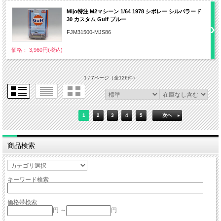
Mijo特注 M2マシーン 1/64 1978 シボレー シルバラード
30 カスタム Gulf ブルー
FJM31500-MJS86
価格： 3,960円(税込)
1 / 7ページ
（全126件）
1
2
3
4
5
次へ
商品検索
キーワード検索
価格帯検索
円 ～
円