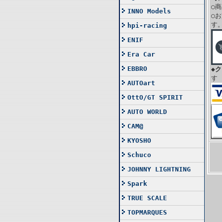
○
INNO Models
○
す
hpi-racing
ENIF
Era Car
EBBRO
◆
す
AUTOart
OttO/GT SPIRIT
AUTO WORLD
CAM@
KYOSHO
Schuco
JOHNNY LIGHTNING
Spark
TRUE SCALE
TOPMARQUES