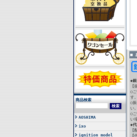
■
◆
【
○
す
商品検索
○
い
○
AOSHIMA
い
◆
ixo
【
ignition model
【