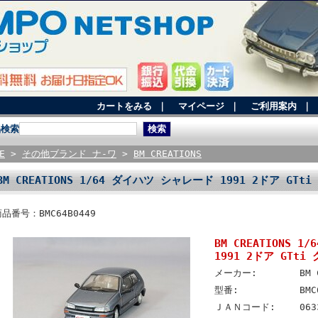
カートをみる
｜
マイページ
｜
ご利用案内
｜
品検索
E
>
その他ブランド ナ-ワ
>
BM CREATIONS
BM CREATIONS 1/64 ダイハツ シャレード 1991 2ドア GTt
品番号：BMC64B0449
BM CREATIONS 
1991 2ドア GTti
メーカー:
BM 
型番:
BMC
ＪＡＮコード:
063