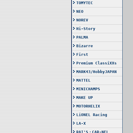
TOMYTEC
NEO
NOREV
Hi-Story
PALMA
Bizarre
First
Premium ClassiXXs
MARK43/HobbyJAPAN
MATTEL
MINICHAMPS
MAKE UP
MOTORHELIX
LiONEL Racing
LA-X
RAI'S・CAR-NEL