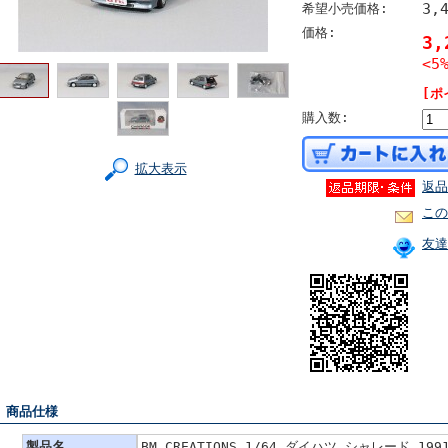
3,
希望小売価格:
価格:
3
<5
[ポ
購入数:
拡大表示
返品
この
友達
■ 商品仕様
製品名
BM CREATIONS 1/64 ダイハツ シャレード 199