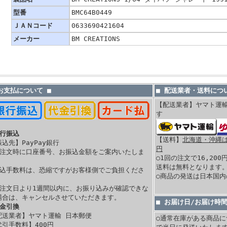
型番
BMC64B0449
ＪＡＮコード
0633690421604
メーカー
BM CREATIONS
 お支払について ■
■ 配送業者・送料につい
【配送業者】ヤマト運
す
銀行振込
【送料】
北海道・沖縄は 
振込先】PayPay銀行
円
ご注文時に口座番号、お振込金額をご案内いたしま
○1回の注文で16,20
。
送料は無料となります
振込手数料は、恐縮ですがお客様側でご負担くださ
○商品の発送は日本国
。
ご注文日より1週間以内に、お振り込みが確認できな
場合は、キャンセルさせていただきます。
■ お届け日/お届け時
代金引換
配送業者】ヤマト運輸 日本郵便
○通常在庫がある商品に
代引手数料】400
円