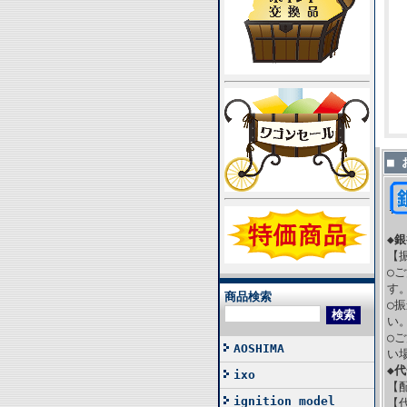
■
◆
【
○
す
商品検索
○
い
○
AOSHIMA
い
◆
ixo
【
ignition model
【