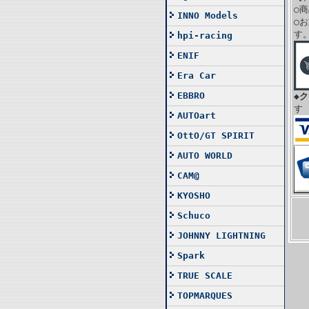
○
INNO Models
○
す
hpi-racing
ENIF
Era Car
EBBRO
◆
す
AUTOart
OttO/GT SPIRIT
AUTO WORLD
CAM@
KYOSHO
Schuco
JOHNNY LIGHTNING
Spark
TRUE SCALE
TOPMARQUES