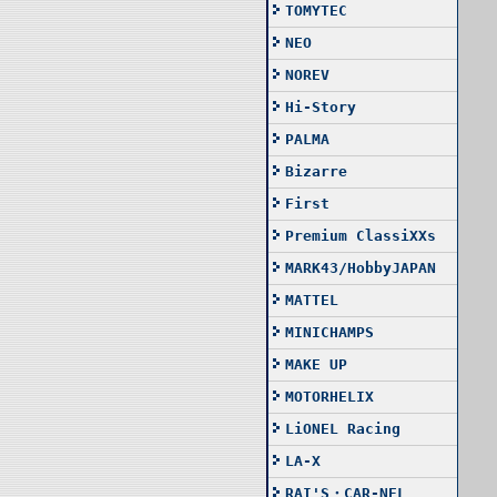
TOMYTEC
NEO
NOREV
Hi-Story
PALMA
Bizarre
First
Premium ClassiXXs
MARK43/HobbyJAPAN
MATTEL
MINICHAMPS
MAKE UP
MOTORHELIX
LiONEL Racing
LA-X
RAI'S・CAR-NEL