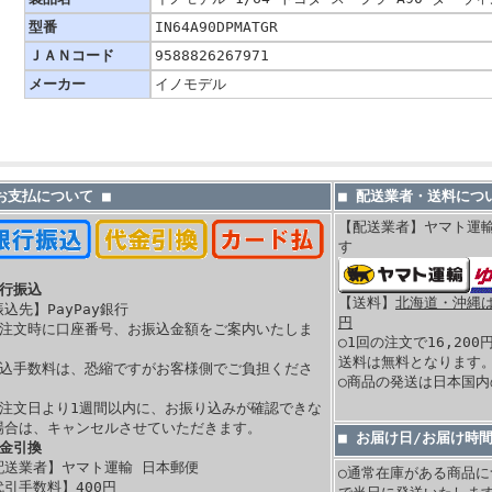
型番
IN64A90DPMATGR
ＪＡＮコード
9588826267971
メーカー
イノモデル
 お支払について ■
■ 配送業者・送料につい
【配送業者】ヤマト運
す
銀行振込
【送料】
北海道・沖縄は 
振込先】PayPay銀行
円
ご注文時に口座番号、お振込金額をご案内いたしま
○1回の注文で16,20
。
送料は無料となります
振込手数料は、恐縮ですがお客様側でご負担くださ
○商品の発送は日本国
。
ご注文日より1週間以内に、お振り込みが確認できな
場合は、キャンセルさせていただきます。
■ お届け日/お届け時
代金引換
配送業者】ヤマト運輸 日本郵便
○通常在庫がある商品に
代引手数料】400
円