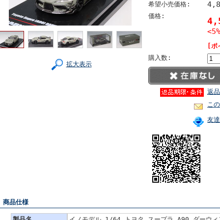
4,
希望小売価格:
価格:
4
<5
[ポ
購入数:
拡大表示
返品
この
友達
■ 商品仕様
製品名
イノモデル 1/64 トヨタ スープラ A90 ダーウ