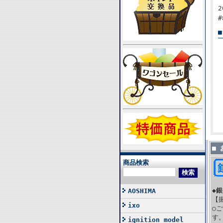
■
商品検索
◆
AOSHIMA
【
ixo
○
す
ignition model