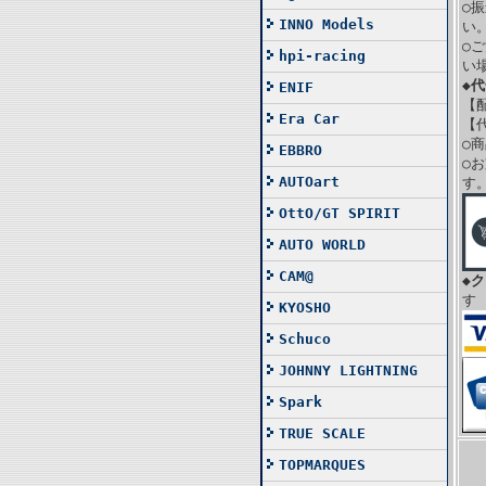
○
INNO Models
い
○
hpi-racing
い
◆
ENIF
【
Era Car
【
○
EBBRO
○
AUTOart
す
OttO/GT SPIRIT
AUTO WORLD
CAM@
◆
す
KYOSHO
Schuco
JOHNNY LIGHTNING
Spark
TRUE SCALE
TOPMARQUES