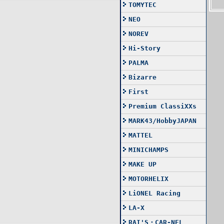
TOMYTEC
NEO
NOREV
Hi-Story
PALMA
Bizarre
First
Premium ClassiXXs
MARK43/HobbyJAPAN
MATTEL
MINICHAMPS
MAKE UP
MOTORHELIX
LiONEL Racing
LA-X
RAI'S・CAR-NEL