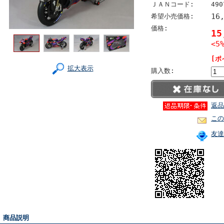
ＪＡＮコード:
490
16
希望小売価格:
価格:
1
<5
[ポ
拡大表示
購入数:
返品
この
友達
■ 商品説明