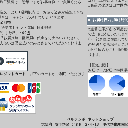
送料は無料となります
振込手数料は、恐縮ですがお客様側でご負担くださ
○商品の発送は日本国
。
ご注文日より1週間以内に、お振り込みが確認できな
場合は、キャンセルさせていただきます。
■ お届け日/お届け時
代金引換
配送業者】ヤマト運輸 日本郵便
○通常在庫がある商品に
代引手数料】400
円
で当日に発送いたします
商品お届け時に配達員に代金をお支払いください。
〇一部倉庫に在庫して
お支払いは
現金払いのみ
とさせていただいておりま
の発送となる場合がご
。
○銀行振込をご利用の
ります。
【配送指定】
お届け日/お届け時間
クレジットカード
以下のカードがご利用いただけま
ベルテンポ ネットショップ
大阪府 堺市堺区 北瓦町 2-4-18 現代堺東駅前ビ