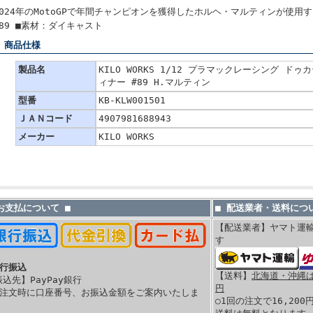
2024年のMotoGPで年間チャンピオンを獲得したホルヘ・マルティンが使
#89 ■素材：ダイキャスト
■ 商品仕様
製品名
KILO WORKS 1/12 プラマックレーシング ドゥカテ
ィナー #89 H.マルティン
型番
KB-KLW001501
ＪＡＮコード
4907981688943
メーカー
KILO WORKS
 お支払について ■
■ 配送業者・送料につい
【配送業者】ヤマト運
す
銀行振込
【送料】
北海道・沖縄は 
振込先】PayPay銀行
円
ご注文時に口座番号、お振込金額をご案内いたしま
○1回の注文で16,20
。