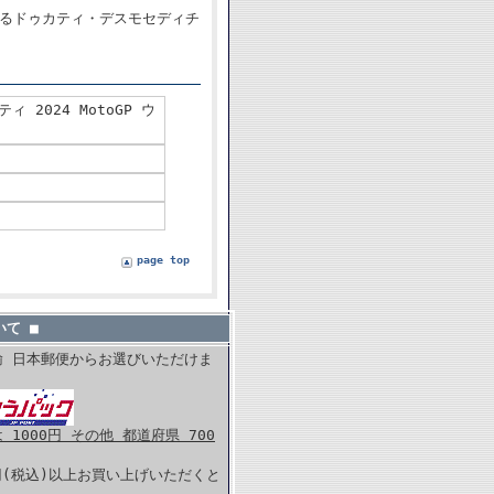
用するドゥカティ・デスモセディチ
ィ 2024 MotoGP ウ
page top
て ■
輸 日本郵便からお選びいただけま
1000円 その他 都道府県 700
0円(税込)以上お買い上げいただくと