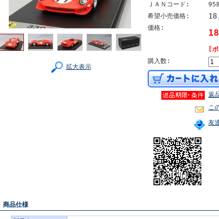
ＪＡＮコード:
95
18
希望小売価格:
価格:
1
[
購入数:
拡大表示
返
こ
友
■ 商品仕様