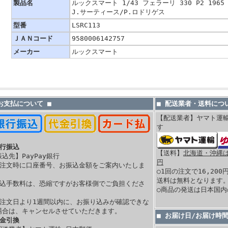
製品名
ルックスマート 1/43 フェラーリ 330 P2 1965 
J.サーティース/P.ロドリゲス
型番
LSRC113
ＪＡＮコード
9580006142757
メーカー
ルックスマート
 お支払について ■
■ 配送業者・送料につい
【配送業者】ヤマト運
す
銀行振込
【送料】
北海道・沖縄は 
振込先】PayPay銀行
円
ご注文時に口座番号、お振込金額をご案内いたしま
○1回の注文で16,20
。
送料は無料となります
振込手数料は、恐縮ですがお客様側でご負担くださ
○商品の発送は日本国
。
ご注文日より1週間以内に、お振り込みが確認できな
場合は、キャンセルさせていただきます。
■ お届け日/お届け時
代金引換