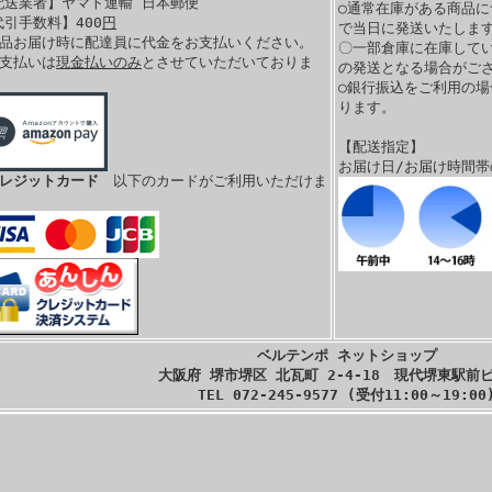
配送業者】ヤマト運輸 日本郵便
○通常在庫がある商品に
代引手数料】400
円
で当日に発送いたします
商品お届け時に配達員に代金をお支払いください。
〇一部倉庫に在庫して
お支払いは
現金払いのみ
とさせていただいておりま
の発送となる場合がご
。
○銀行振込をご利用の
ります。
【配送指定】
お届け日/お届け時間
クレジットカード
以下のカードがご利用いただけま
ベルテンポ ネットショップ
大阪府 堺市堺区 北瓦町 2-4-18 現代堺東駅前ビ
TEL 072-245-9577 (受付11:00～19:00