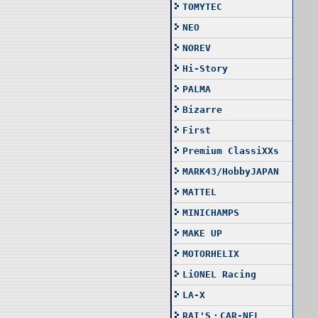
TOMYTEC
NEO
NOREV
Hi-Story
PALMA
Bizarre
First
Premium ClassiXXs
MARK43/HobbyJAPAN
MATTEL
MINICHAMPS
MAKE UP
MOTORHELIX
LiONEL Racing
LA-X
RAI'S・CAR-NEL