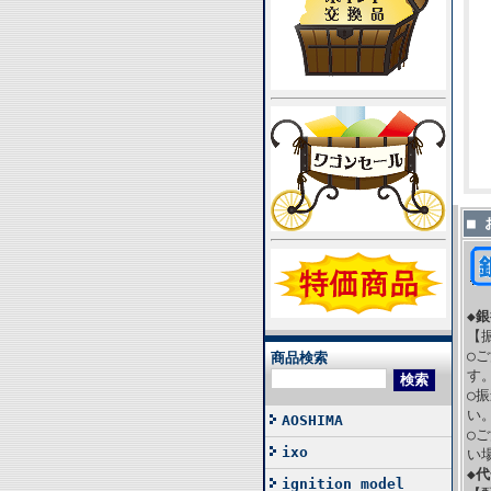
■
◆
【
○
商品検索
す
○
い
AOSHIMA
○
ixo
い
◆
ignition model