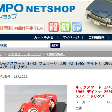
カートをみる
｜
マイページ
｜
ご利用案内
｜
品検索
E
>
その他ブランド ナ-ワ
>
LOOKSMART
ルックスマート 1/43 フェラーリ 330 P2 1965 デイトナ 200
ス/P.ロドリゲス
商品番号：LSRC113
ルックスマート 1/43
1965 デイトナ 200
ス/P.ロドリゲス
メーカー:
ル
型番:
LS