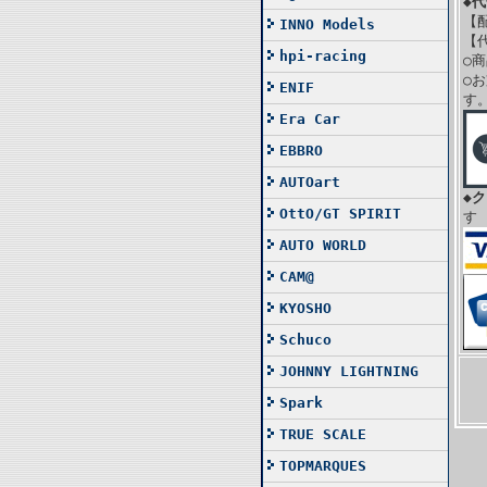
◆
【
INNO Models
【
hpi-racing
○
○
ENIF
す
Era Car
EBBRO
AUTOart
◆
OttO/GT SPIRIT
す
AUTO WORLD
CAM@
KYOSHO
Schuco
JOHNNY LIGHTNING
Spark
TRUE SCALE
TOPMARQUES