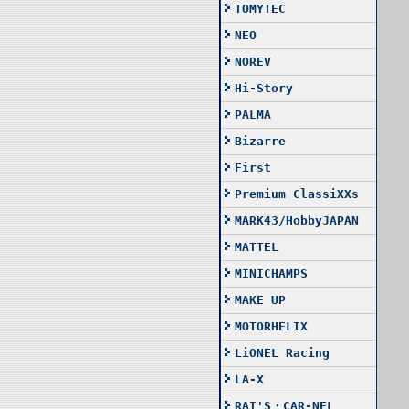
TOMYTEC
NEO
NOREV
Hi-Story
PALMA
Bizarre
First
Premium ClassiXXs
MARK43/HobbyJAPAN
MATTEL
MINICHAMPS
MAKE UP
MOTORHELIX
LiONEL Racing
LA-X
RAI'S・CAR-NEL