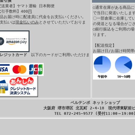
代金引換
配送業者】ヤマト運輸 日本郵便
○通常在庫がある商品に
代引手数料】400
円
で当日に発送いたします
商品お届け時に配達員に代金をお支払いください。
〇一部倉庫に在庫して
お支払いは
現金払いのみ
とさせていただいておりま
の発送となる場合がご
。
○銀行振込をご利用の
ります。
【配送指定】
お届け日/お届け時間
クレジットカード
以下のカードがご利用いただけま
ベルテンポ ネットショップ
大阪府 堺市堺区 北瓦町 2-4-18 現代堺東駅前ビ
TEL 072-245-9577 (受付11:00～19:00