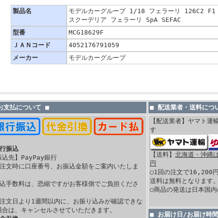
製品名
モデルカーグループ 1/18 フェラーリ 126C2 F1 
スクーデリア フェラーリ SpA SEFAC
型番
MCG18629F
ＪＡＮコード
4052176791059
メーカー
モデルカーグループ
 お支払について ■
■ 配送業者・送料につい
【配送業者】ヤマト運
す
銀行振込
【送料】
北海道・沖縄は 
振込先】PayPay銀行
円
ご注文時に口座番号、お振込金額をご案内いたしま
○1回の注文で16,20
。
送料は無料となります
振込手数料は、恐縮ですがお客様側でご負担くださ
○商品の発送は日本国
。
ご注文日より1週間以内に、お振り込みが確認できな
場合は、キャンセルさせていただきます。
■ お届け日/お届け時