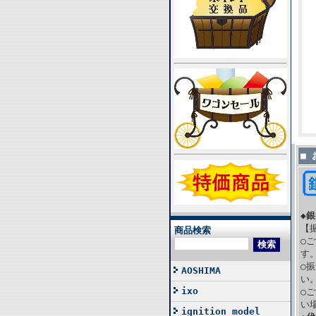
■
◆
【
商品検索
○
す
○
AOSHIMA
い
ixo
○
い
ignition model