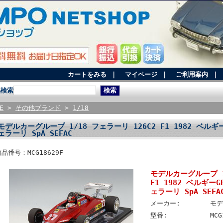
カートをみる
｜
マイページ
｜
ご利用案内
｜
品検索
E
>
その他ブランド
>
1/18
モデルカーグループ 1/18 フェラーリ 126C2 F1 1982 ベルギ
ェラーリ SpA SEFAC
品番号：MCG18629F
モデルカーグループ 1
F1 1982 ベルギー
ェラーリ SpA SEFA
メーカー:
モデ
型番:
MCG