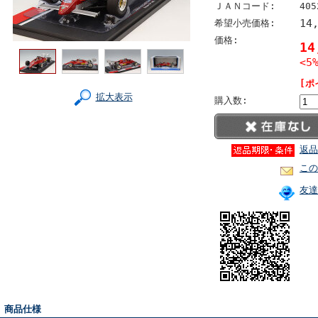
ＪＡＮコード:
405
14
希望小売価格:
価格:
1
<5
[ポ
拡大表示
購入数:
返品
この
友達
■ 商品仕様