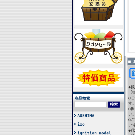
■
◆
【
○
商品検索
す
○
い
AOSHIMA
○
ixo
い
◆
ignition model