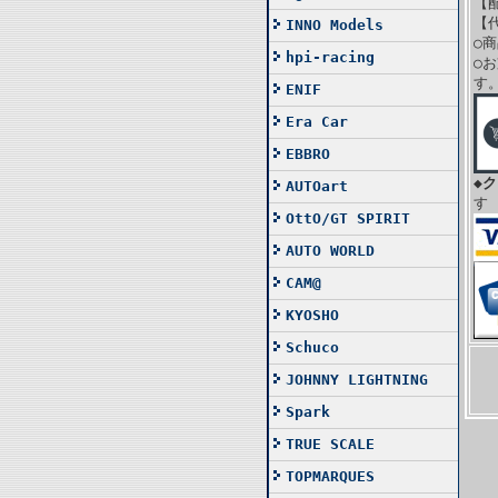
【
【
INNO Models
○
hpi-racing
○
す
ENIF
Era Car
EBBRO
◆
AUTOart
す
OttO/GT SPIRIT
AUTO WORLD
CAM@
KYOSHO
Schuco
JOHNNY LIGHTNING
Spark
TRUE SCALE
TOPMARQUES