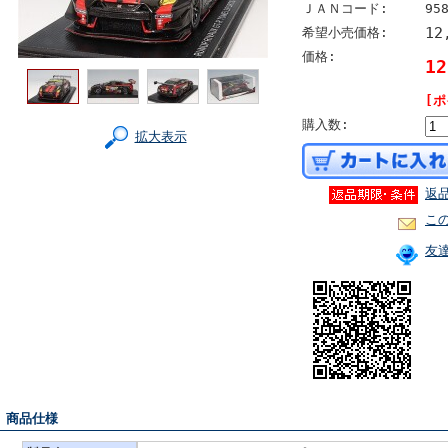
ＪＡＮコード:
95
12
希望小売価格:
価格:
1
[ポ
購入数:
拡大表示
返
こ
友
■ 商品仕様