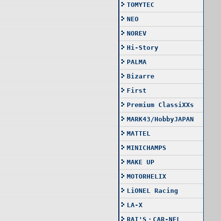
TOMYTEC
NEO
NOREV
Hi-Story
PALMA
Bizarre
First
Premium ClassiXXs
MARK43/HobbyJAPAN
MATTEL
MINICHAMPS
MAKE UP
MOTORHELIX
LiONEL Racing
LA-X
RAI'S・CAR-NEL