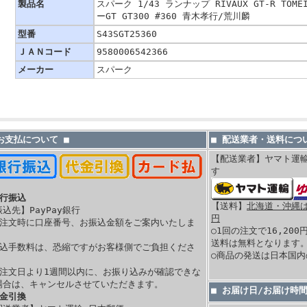
製品名
スパーク 1/43 ランナップ RIVAUX GT-R TOMEI
ーGT GT300 #360 青木孝行/荒川麟
型番
S43SGT25360
ＪＡＮコード
9580006542366
メーカー
スパーク
 お支払について ■
■ 配送業者・送料につい
【配送業者】ヤマト運
す
銀行振込
【送料】
北海道・沖縄は 
振込先】PayPay銀行
円
ご注文時に口座番号、お振込金額をご案内いたしま
○1回の注文で16,20
。
送料は無料となります
振込手数料は、恐縮ですがお客様側でご負担くださ
○商品の発送は日本国
。
ご注文日より1週間以内に、お振り込みが確認できな
場合は、キャンセルさせていただきます。
■ お届け日/お届け時
代金引換