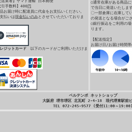
配送業者】ヤマト運輸 日本郵便
○通常在庫がある商品に
代引手数料】400
円
で当日に発送いたします
商品お届け時に配達員に代金をお支払いください。
〇一部倉庫に在庫して
お支払いは
現金払いのみ
とさせていただいておりま
の発送となる場合がご
。
○銀行振込をご利用の
ります。
【配送指定】
お届け日/お届け時間
クレジットカード
以下のカードがご利用いただけま
ベルテンポ ネットショップ
大阪府 堺市堺区 北瓦町 2-4-18 現代堺東駅前ビ
TEL 072-245-9577 (受付11:00～19:00