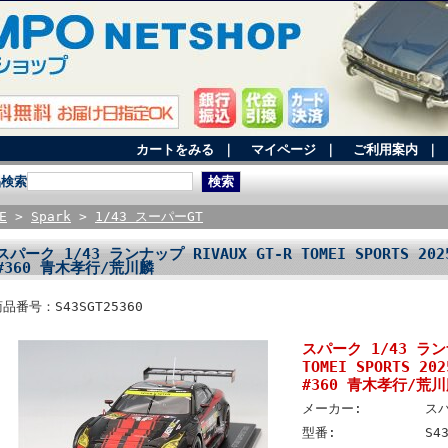
カートをみる
｜
マイページ
｜
ご利用案内
｜
品検索
E
>
Spark
>
1/43 スーパーGT
スパーク 1/43 ランナップ RIVAUX GT-R TOMEI SPORTS 20
#360 青木孝行/荒川麟
品番号：S43SGT25360
スパーク 1/43 ランナ
TOMEI SPORTS 2
#360 青木孝行/荒
メーカー:
ス
型番:
S4