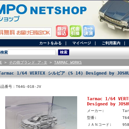
カートをみる
｜
マイページ
｜
ご利用案内
｜
品検索
E
>
その他ブランド ア-タ
>
TARMAC WORKS
Tarmac 1/64 VERTEX シルビア (S 14) Designed by JOSHU
品番号：T64G-018-JV
Tarmac 1/64 VE
Designed by JOSH
メーカー:
Ta
型番:
T6
ＪＡＮコード:
95