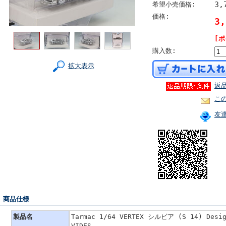
3,
希望小売価格:
価格:
3
[ポ
購入数:
拡大表示
返
こ
友
■ 商品仕様
製品名
Tarmac 1/64 VERTEX シルビア (S 14) Desig
VIDES