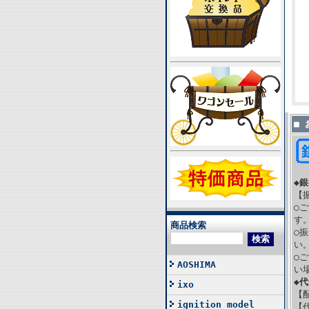
■
◆
【
○
す
商品検索
○
い
○
AOSHIMA
い
◆
ixo
【
ignition model
【