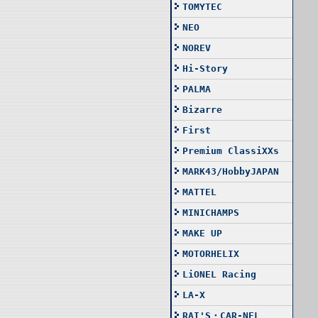
TOMYTEC
NEO
NOREV
Hi-Story
PALMA
Bizarre
First
Premium ClassiXXs
MARK43/HobbyJAPAN
MATTEL
MINICHAMPS
MAKE UP
MOTORHELIX
LiONEL Racing
LA-X
RAI'S・CAR-NEL