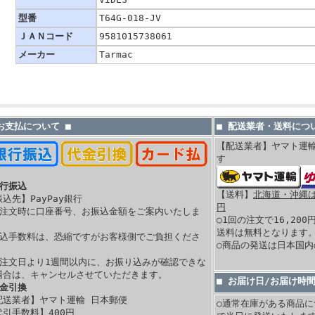
型番
T64G-018-JV
ＪＡＮコード
9581015738061
メーカー
Tarmac
 お支払について ■
■ 配送業者・送料につい
【配送業者】ヤマト運
す
銀行振込
【送料】
北海道・沖縄は 
振込先】PayPay銀行
円
ご注文時に口座番号、お振込金額をご案内いたしま
○1回の注文で16,20
。
送料は無料となります
振込手数料は、恐縮ですがお客様側でご負担くださ
○商品の発送は日本国
。
ご注文日より1週間以内に、お振り込みが確認できな
場合は、キャンセルさせていただきます。
■ お届け日/お届け時
代金引換
配送業者】ヤマト運輸 日本郵便
○通常在庫がある商品に
代引手数料】400
円