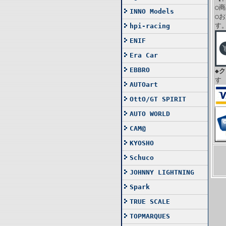
○
INNO Models
○
す
hpi-racing
ENIF
Era Car
EBBRO
◆
す
AUTOart
OttO/GT SPIRIT
AUTO WORLD
CAM@
KYOSHO
Schuco
JOHNNY LIGHTNING
Spark
TRUE SCALE
TOPMARQUES